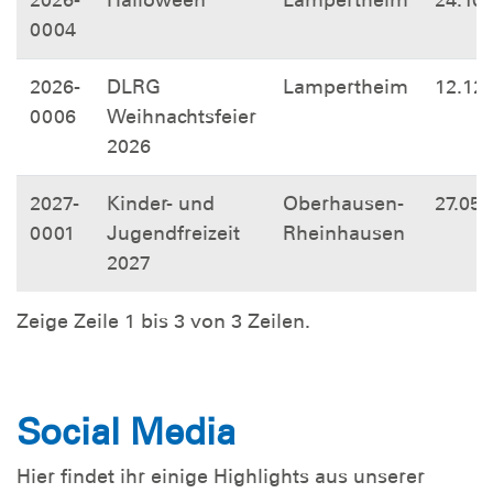
2026-
Halloween
Lampertheim
24.10
0004
2026-
DLRG
Lampertheim
12.12
0006
Weihnachtsfeier
2026
2027-
Kinder- und
Oberhausen-
27.05.
0001
Jugendfreizeit
Rheinhausen
2027
Zeige Zeile 1 bis 3 von 3 Zeilen.
Social Media
Hier findet ihr einige Highlights aus unserer