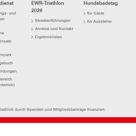
dienst
EWR-Triathlon
Hundebadetag
2026
ngs- und
für Gäste
ten
Streckenführungen
für Aussteller
Anreise und Kontakt
he
Ergebnislisten
insatz-
hrpark
agebuch
ildungen
Bereich
rderlich)
ießlich durch Spenden und Mitgliedsbeiträge finanziert.