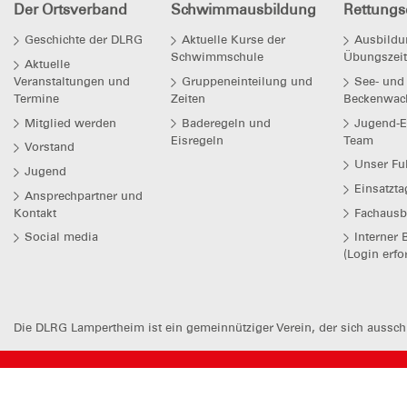
Der Ortsverband
Schwimmausbildung
Rettungs
Geschichte der DLRG
Aktuelle Kurse der
Ausbildu
Schwimmschule
Übungszei
Aktuelle
Veranstaltungen und
Gruppeneinteilung und
See- und
Termine
Zeiten
Beckenwac
Mitglied werden
Baderegeln und
Jugend-E
Eisregeln
Team
Vorstand
Unser Fu
Jugend
Einsatzt
Ansprechpartner und
Kontakt
Fachausb
Social media
Interner 
(Login erfo
Die DLRG Lampertheim ist ein gemeinnütziger Verein, der sich ausschl