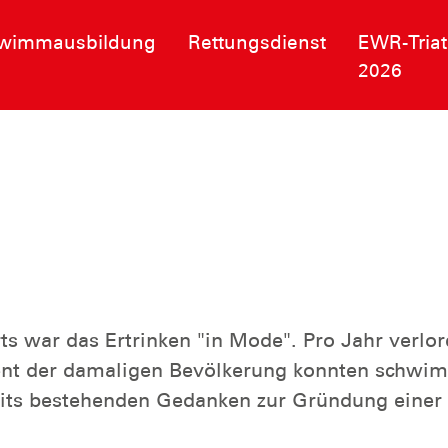
wimmausbildung
Rettungsdienst
EWR-Triat
2026
rts war das Ertrinken "in Mode". Pro Jahr verl
zent der damaligen Bevölkerung konnten schwim
eits bestehenden Gedanken zur Gründung einer 