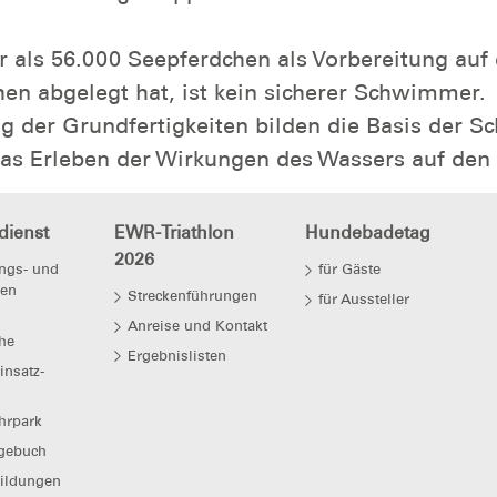
 als 56.000 Seepferdchen als Vorbereitung au
en abgelegt hat, ist kein sicherer Schwimmer.
 der Grundfertigkeiten bilden die Basis der 
Das Erleben der Wirkungen des Wassers auf den 
dienst
EWR-Triathlon
Hundebadetag
2026
ngs- und
für Gäste
ten
Streckenführungen
für Aussteller
Anreise und Kontakt
he
Ergebnislisten
insatz-
hrpark
agebuch
ildungen