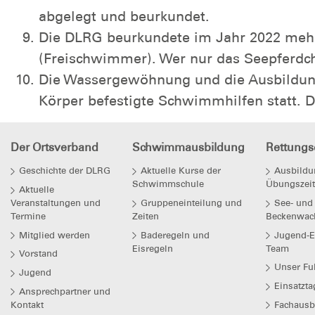
abgelegt und beurkundet.
Die DLRG beurkundete im Jahr 2022 mehr
(Freischwimmer). Wer nur das Seepferdch
Die Wassergewöhnung und die Ausbildung
Körper befestigte Schwimmhilfen statt. 
Der Ortsverband
Schwimmausbildung
Rettungs
Geschichte der DLRG
Aktuelle Kurse der
Ausbildu
Schwimmschule
Übungszei
Aktuelle
Veranstaltungen und
Gruppeneinteilung und
See- und
Termine
Zeiten
Beckenwac
Mitglied werden
Baderegeln und
Jugend-E
Eisregeln
Team
Vorstand
Unser Fu
Jugend
Einsatzt
Ansprechpartner und
Kontakt
Fachausb